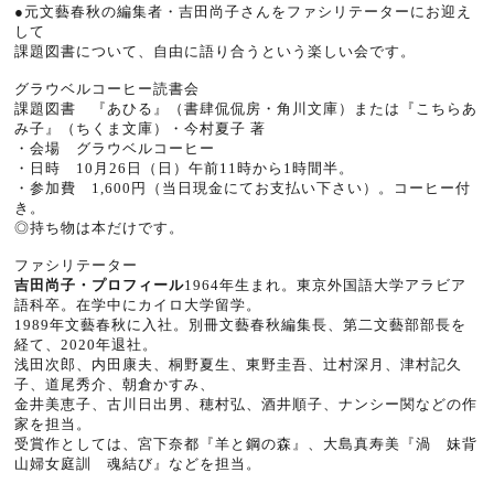
●元文藝春秋の編集者・吉田尚子さんをファシリテーターにお迎え
して
課題図書について、自由に語り合うという楽しい会です。
グラウベルコーヒー読書会
課題図書 『あひる』（書肆侃侃房・角川文庫）または『こちらあ
み子』（ちくま文庫）・今村夏子 著
・会場 グラウベルコーヒー
・日時 10月26日（日）午前
11
時から
1
時間半。
・参加費
1,600
円（当日現金にてお支払い下さい）。コーヒー付
き。
◎持ち物は本だけです。
ファシリテーター
吉田尚子・プロフィール
1964
年生まれ。東京外国語大学アラビア
語科卒。在学中にカイロ大学留学。
1989
年文藝春秋に入社。別冊文藝春秋編集長、第二文藝部部長を
経て、
2020
年退社。
浅田次郎、内田康夫、桐野夏生、東野圭吾、辻村深月、津村記久
子、道尾秀介、朝倉かすみ、
金井美恵子、古川日出男、穂村弘、酒井順子、ナンシー関などの作
家を担当。
受賞作としては、宮下奈都『羊と鋼の森』、大島真寿美『渦 妹背
山婦女庭訓 魂結び』などを担当。