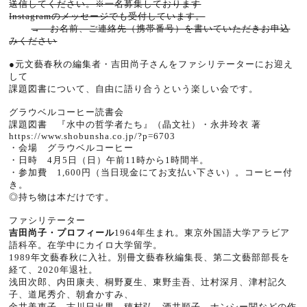
送信してください。※一名募集しております
Instagramのメッセージでも受付しています。
→ お名前、ご連絡先（携帯番号）を書いていただきお申込
みください
●元文藝春秋の編集者・吉田尚子さんをファシリテーターにお迎え
して
課題図書について、自由に語り合うという楽しい会です。
グラウベルコーヒー読書会
課題図書 『水中の哲学者たち』（晶文社）・永井玲衣 著
https://www.shobunsha.co.jp/?p=6703
・会場 グラウベルコーヒー
・日時 4月5日（日）午前
11
時から
1
時間半。
・参加費
1,600
円（当日現金にてお支払い下さい）。コーヒー付
き。
◎持ち物は本だけです。
ファシリテーター
吉田尚子・プロフィール
1964
年生まれ。東京外国語大学アラビア
語科卒。在学中にカイロ大学留学。
1989
年文藝春秋に入社。別冊文藝春秋編集長、第二文藝部部長を
経て、
2020
年退社。
浅田次郎、内田康夫、桐野夏生、東野圭吾、辻村深月、津村記久
子、道尾秀介、朝倉かすみ、
金井美恵子、古川日出男、穂村弘、酒井順子、ナンシー関などの作