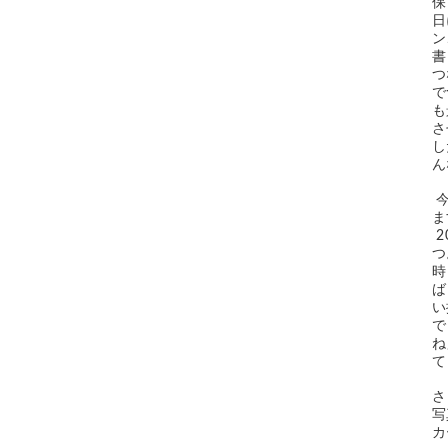
保
日
ン
書
つ
で
も
さ
し
ん
 今回コトゴトブックスは、『僕は珈琲』に、片岡義男×グラウベルコーヒー特別焙煎豆を添えてお届けしていき
ま
 2016年夏、世田谷代田にオープンした「グラウベルコーヒー」は、片岡さんがご贔屓にしている珈琲店のひと
つ
時
ば
い
で
ね
て
さ
写
カ