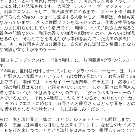
ってきた、という自負は充分にあった。 片岡義男さん書き下ろしエッセ
に光文社より発売されます。 大滝詠一、スティーヴ・マックィーン
、刑事コロンボ、そして、歯科診察券に至るまで。 大ヒット作『珈
き下ろした52編のエッセイに登場する人物やモノ、事柄は、今回も
ながっています。 さらに片岡ファンを唸らせるのは、作家が物語を
つぶさに明らかにしていく構成です。 珈琲について片岡さんが綴る
景色や記憶なのか。珈琲の香りが物語を刺激するのか、あるいは物語
せるのか。 そんなことを考えながら本作を読んでいた店主の脳裏に
た。 もしも片岡さんが自分勝手に、自分好みに珈琲豆を焙煎したな
な物語が立ち上がるのかーー。
す。
。狩野さんと藤原さんというふたりの女性が店にいて、お店が開くの
までです。 本作では、エッセイ「一九五四年、代田五丁目、銭湯」
「僕の珈琲豆は充分だ」と紹介されています。 しかし聞けば片岡さ
描くブレンドが、実はあるというのです。 「グラウベルコーヒーの
きているんです。それを4種類にしたらどうなるか、知りたいですね
」 そのリクエストに応じて、狩野さんと藤原さんはどんな豆を、ど
も初体験となるその味わいを、共にお楽しみください。 
らに、本と珈琲豆と一緒に、オリジナルフォトカードも同封します。
真を、裏面には本書から引用した文章をプリント。 なぜこのサイズ
ードを行き来しつつ、ときどき珈琲をはさみつつ、推理してみてくだ