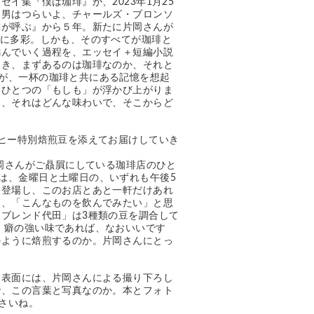
イ集『僕は珈琲』が、2023年1月25
、男はつらいよ、チャールズ・ブロンソ
琲が呼ぶ』から５年。新たに片岡さんが
実に多彩。しかも、そのすべてが珈琲と
編んでいく過程を、エッセイ＋短編小説
とき、まずあるのは珈琲なのか、それと
が、一杯の珈琲と共にある記憶を想起
、ひとつの「もしも」が浮かび上がりま
ら、それはどんな味わいで、そこからど
は、金曜日と土曜日の、いずれも午後5
に登場し、このお店とあと一軒だけあれ
ん、「こんなものを飲んでみたい」と思
「ブレンド代田」は3種類の豆を調合して
。癖の強い味であれば、なおいいです
のように焙煎するのか。片岡さんにとっ
 表面には、片岡さんによる撮り下ろし
で、この言葉と写真なのか。本とフォト
さいね。