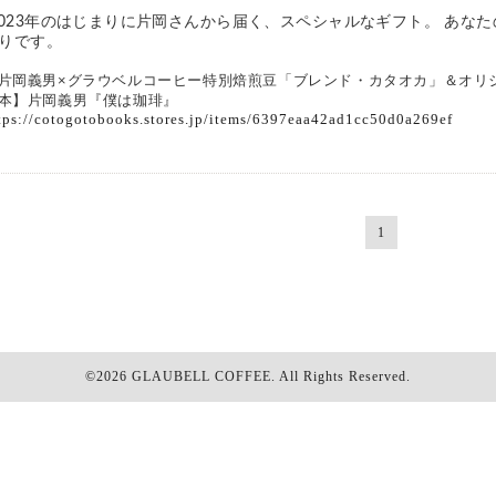
りです。 
片岡義男×グラウベルコーヒー特別焙煎豆「ブレンド・カタオカ」＆オリ
本】片岡義男『僕は珈琲』
tps://cotogotobooks.stores.jp/items/6397eaa42ad1cc50d0a269ef
1
©2026
GLAUBELL COFFEE
. All Rights Reserved.