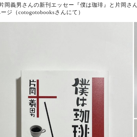
●片岡義男さんの新刊エッセー『僕は珈琲』と片岡さ
ージ（cotogotobooksさんにて）