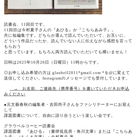
読書会、11回目です。
11回目は今村夏子さんの『あひる』か『こちらあみ子』。
共に短編集です。どちらか選んで読んでいただいて、お互いに、
どういう作品だったか、読んでいない人に伝えながら感想を言って
もらおう
と思っています。もちろん両方読んでいただいても構いません！
日時は2025年10月26日（日曜日）
11
時からです。
◎お申し込み希望の方は glaubell2011*gmail.com *を@に変えて
送信してください。Instagramのメッセージでも受付しています。
→ お名前、ご連絡先（携帯番号）を書いていただきお申込
みください
●元文藝春秋の編集者・吉田尚子さんをファシリテーターにお迎え
して
課題図書について、自由に語り合うという楽しい会です。
グラウベルコーヒー読書会
課題図書 『あひる』（書肆侃侃房・角川文庫）または『こちらあ
み子』（ちくま文庫）・今村夏子 著