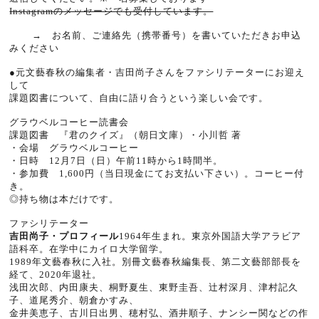
Instagramのメッセージでも受付しています。
→ お名前、ご連絡先（携帯番号）を書いていただきお申込
みください
●元文藝春秋の編集者・吉田尚子さんをファシリテーターにお迎え
して
課題図書について、自由に語り合うという楽しい会です。
グラウベルコーヒー読書会
課題図書 『君のクイズ』（朝日文庫）・小川哲 著
・会場 グラウベルコーヒー
・日時 12月7日（日）午前
11
時から
1
時間半。
・参加費
1,600
円（当日現金にてお支払い下さい）。コーヒー付
き。
◎持ち物は本だけです。
ファシリテーター
吉田尚子・プロフィール
1964
年生まれ。東京外国語大学アラビア
語科卒。在学中にカイロ大学留学。
1989
年文藝春秋に入社。別冊文藝春秋編集長、第二文藝部部長を
経て、
2020
年退社。
浅田次郎、内田康夫、桐野夏生、東野圭吾、辻村深月、津村記久
子、道尾秀介、朝倉かすみ、
金井美恵子、古川日出男、穂村弘、酒井順子、ナンシー関などの作