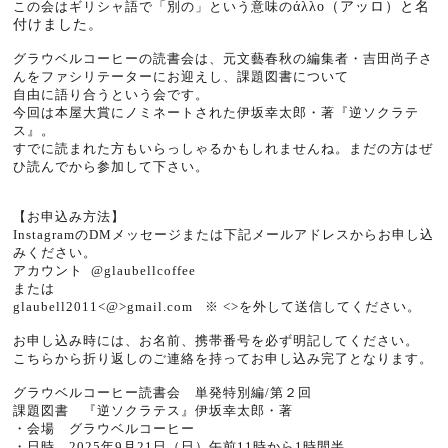
この会はギリシャ語で「別の」という意味の
άλλο（アッロ）と名
付けました。
グラウベルコーヒーの読書会は、元文藝春秋の編集者・吉田尚子さ
んをファシリテーターにお迎えし、課題図書について
自由に語り合うという会です。
今回は本屋大賞にノミネートされた伊坂幸太郎・著『逆ソクラテ
ス』。
すでに読まれた方もいらっしゃるかもしれませんね。まだの方はぜ
ひ読んでから参加して下さい。
【お申込み方法】
Instagram
のDMメッセージまたは下記メールアドレスからお申し込
みください。
アカウント
@glaubellcoffee
または
glaubell2011<@>gmail.com ※ <>を外して送信してください。
お申し込み時には、お名前、携帯番号を必ず明記してください。
こちらから折り返しのご連絡を持ってお申し込み完了となります。
グラウベルコーヒー読書会 単発特別編/第２回
課題図書 『逆ソクラテス』伊坂幸太郎・著
・会場 グラウベルコーヒー
・日時 2025年9月21日（日）午前
11
時から
1
時間半。