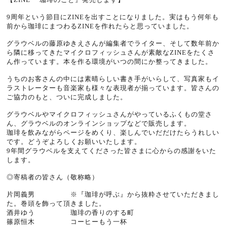
9
周年という節目に
ZINE
を出すことになりました。実はもう何年も
前から珈琲にまつわる
ZINE
を作れたらと思っていました。
グラウベルの藤原ゆきえさんが編集者でライター、そして数年前か
ら隣に移ってきたマイクロフィッシュさんが素敵な
ZINE
をたくさ
ん作っています。本を作る環境がいつの間にか整ってきました。
うちのお客さんの中には素晴らしい書き手がいらして、写真家もイ
ラストレーターも音楽家も様々な表現者が揃っています。皆さんの
ご協力のもと、ついに完成しました。
グラウベルやマイクロフィッシュさんがやっているふくもの堂さ
ん、グラウベルのオンラインショップなどで販売します。
珈琲を飲みながらページをめくり、楽しんでいだだけたらうれしい
です。どうぞよろしくお願いいたします。
9
年間グラウベルを支えてくださった皆さまに心からの感謝をいた
します。
◎寄稿者の皆さん（敬称略）
片岡義男 ※『珈琲が呼ぶ』から抜粋させていただきまし
た。巻頭を飾って頂きました。
酒井ゆう 珈琲の香りのする町
篠原恒木 コーヒーもう一杯