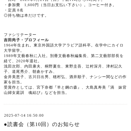
・参加費
1,600
円（当日お支払い下さい）。コーヒー付き。
・定員
8名
◎持ち物は本だけです。
ファシリテーター
吉田尚子・プロフィール
1964
年生まれ。東京外国語大学アラビア語科卒。在学中にカイロ
大学留学。
1989
年文藝春秋に入社。別冊文藝春秋編集長、第二文藝部部長を
経て、
2020
年退社。
浅田次郎、内田康夫、桐野夏生、東野圭吾、辻村深月、津村記久
子、道尾秀介、朝倉かすみ、
金井美恵子、古川日出男、穂村弘、酒井順子、ナンシー関などの作
家を担当。
受賞作としては、宮下奈都『羊と鋼の森』、大島真寿美『渦 妹背
山婦女庭訓 魂結び』などを担当。
2025-07-14 16:50:00
●読書会（第10回）のお知らせ