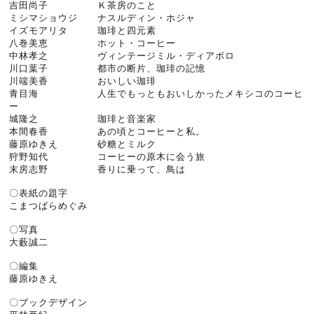
吉田尚子 Ｋ茶房のこと
ミシマショウジ ナスルディン・ホジャ
イズモアリタ 珈琲と四元素
八巻美恵 ホット・コーヒー
中林孝之 ヴィンテージミル・ディアボロ
川口葉子 都市の断片、珈琲の記憶
川端美香 おいしい珈琲
青目海 人生でもっともおいしかったメキシコのコーヒ
ー
城隆之 珈琲と音楽家
本間春香 あの頃とコーヒーと私。
藤原ゆきえ 砂糖とミルク
狩野知代 コーヒーの原木に会う旅
末房志野 香りに乗って、鳥は
〇表紙の題字
こまつばらめぐみ
〇写真
大藪誠二
〇編集
藤原ゆきえ
〇ブックデザイン