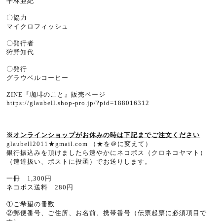
平林亜紀
〇協力
マイクロフィッシュ
〇発行者
狩野知代
〇発行
グラウベルコーヒー
ZINE『珈琲のこと』販売ページ
https://glaubell.shop-pro.jp/?pid=188016312
※オンラインショップがお休みの時は下記までご注文ください
glaubell2011★gmail.com （★を＠に変えて）
銀行振込みを頂けましたら速やかにネコポス（クロネコヤマト）
（速達扱い、ポストに投函）でお送りします。
一冊 1,300円
ネコポス送料 280円
①ご希望の冊数
②郵便番号、ご住所、お名前、携帯番号（伝票起票に必須項目で