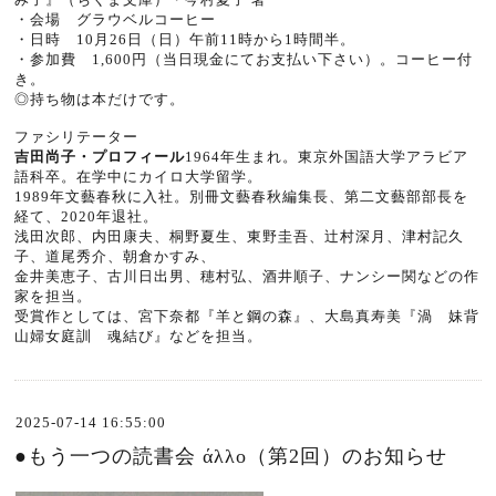
・会場 グラウベルコーヒー
・日時 10月26日（日）午前
11
時から
1
時間半。
・参加費
1,600
円（当日現金にてお支払い下さい）。コーヒー付
き。
◎持ち物は本だけです。
ファシリテーター
吉田尚子・プロフィール
1964
年生まれ。東京外国語大学アラビア
語科卒。在学中にカイロ大学留学。
1989
年文藝春秋に入社。別冊文藝春秋編集長、第二文藝部部長を
経て、
2020
年退社。
浅田次郎、内田康夫、桐野夏生、東野圭吾、辻村深月、津村記久
子、道尾秀介、朝倉かすみ、
金井美恵子、古川日出男、穂村弘、酒井順子、ナンシー関などの作
家を担当。
受賞作としては、宮下奈都『羊と鋼の森』、大島真寿美『渦 妹背
山婦女庭訓 魂結び』などを担当。
2025-07-14 16:55:00
●もう一つの読書会 άλλο（第2回）のお知らせ