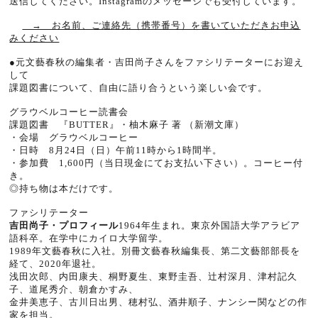
送信してください。Instagramのメッセージでも受付しています。
→ お名前、ご連絡先（携帯番号）を書いていただきお申込
みください
●元文藝春秋の編集者・吉田尚子さんをファシリテーターにお迎え
して
課題図書について、自由に語り合うという楽しい会です。
グラウベルコーヒー読書会
課題図書 『BUTTER』・柚木麻子 著 （新潮文庫）
・会場 グラウベルコーヒー
・日時 8月24日（日）午前
11
時から
1
時間半。
・参加費
1,600
円（当日現金にてお支払い下さい）。コーヒー付
き。
◎持ち物は本だけです。
ファシリテーター
吉田尚子・プロフィール
1964
年生まれ。東京外国語大学アラビア
語科卒。在学中にカイロ大学留学。
1989
年文藝春秋に入社。別冊文藝春秋編集長、第二文藝部部長を
経て、
2020
年退社。
浅田次郎、内田康夫、桐野夏生、東野圭吾、辻村深月、津村記久
子、道尾秀介、朝倉かすみ、
金井美恵子、古川日出男、穂村弘、酒井順子、ナンシー関などの作
家を担当。